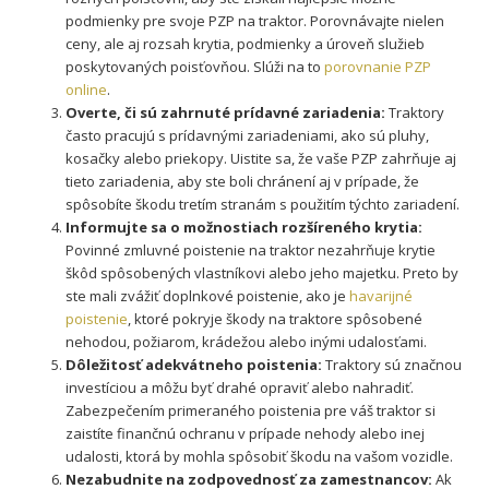
podmienky pre svoje PZP na traktor. Porovnávajte nielen
ceny, ale aj rozsah krytia, podmienky a úroveň služieb
poskytovaných poisťovňou. Slúži na to
porovnanie PZP
online
.
Overte, či sú zahrnuté prídavné zariadenia:
Traktory
často pracujú s prídavnými zariadeniami, ako sú pluhy,
kosačky alebo priekopy. Uistite sa, že vaše PZP zahrňuje aj
tieto zariadenia, aby ste boli chránení aj v prípade, že
spôsobíte škodu tret
ím stranám s použitím týchto zariadení.
Informujte sa o možnostiach rozšíreného krytia:
Povinné zmluvné poistenie na traktor nezahrňuje krytie
škôd spôsobených vlastníkovi alebo jeho majetku. Preto by
ste mali zvážiť doplnkové poistenie, ako je
havarijné
poistenie
, ktoré pokryje škody na traktore spôsobené
nehodou, požiarom, krádežou alebo inými udalosťami.
Dôležitosť adekvátneho poistenia:
Traktory sú značnou
investíciou a môžu byť drahé opraviť alebo nahradiť.
Zabezpečením primeraného poistenia pre váš traktor si
zaistíte finančnú ochranu v prípade nehody alebo inej
udalosti, ktorá by mohla spôsobiť škodu na vašom vozidle.
Nezabudnite na zodpovednosť za zamestnancov:
Ak