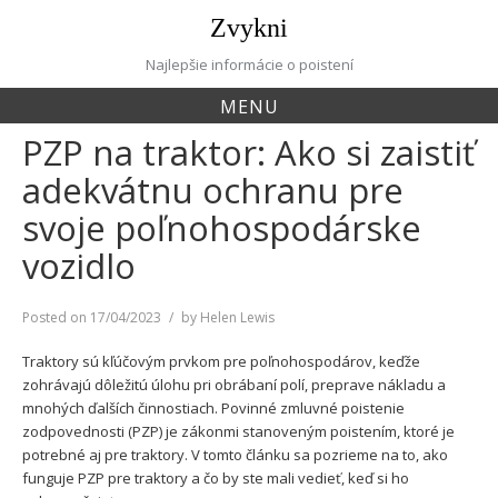
Skip
Zvykni
to
content
Najlepšie informácie o poistení
MENU
PZP na traktor: Ako si zaistiť
adekvátnu ochranu pre
svoje poľnohospodárske
vozidlo
Posted on
17/04/2023
by
Helen Lewis
Traktory sú kľúčovým prvkom pre poľnohospodárov, keďže
zohrávajú dôležitú úlohu pri obrábaní polí, preprave nákladu a
mnohých ďalších činnostiach. Povinné zmluvné poistenie
zodpovednosti (PZP) je zákonmi stanoveným poistením, ktoré je
potrebné aj pre traktory. V tomto článku sa pozrieme na to, ako
funguje PZP pre traktory a čo by ste mali vedieť, keď si ho