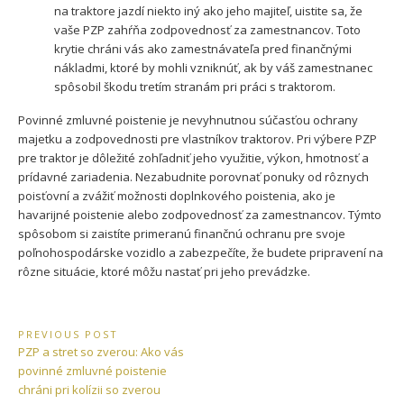
na traktore jazdí niekto iný ako jeho majiteľ, uistite sa, že
vaše PZP zahŕňa zodpovednosť za zamestnancov. Toto
krytie chráni vás ako zamestnávateľa pred finančnými
nákladmi, ktoré by mohli vzniknúť, ak by váš zamestnanec
spôsobil škodu tretím stranám pri práci s traktorom.
Povinné zmluvné poistenie je nevyhnutnou súčasťou ochrany
majetku a zodpovednosti pre vlastníkov traktorov. Pri výbere PZP
pre traktor je dôležité zohľadniť jeho využitie, výkon, hmotnosť a
prídavné zariadenia. Nezabudnite porovnať ponuky od rôznych
poisťovní a zvážiť možnosti doplnkového poistenia, ako je
havarijné poistenie alebo zodpovednosť za zamestnancov. Týmto
spôsobom si zaistíte primeranú finančnú ochranu pre svoje
poľnohospodárske vozidlo a zabezpečíte, že budete pripravení na
rôzne situácie, ktoré môžu nastať pri jeho prevádzke.
Navigácia
PREVIOUS POST
Previous
PZP a stret so zverou: Ako vás
v
Post:
povinné zmluvné poistenie
článku
chráni pri kolízii so zverou