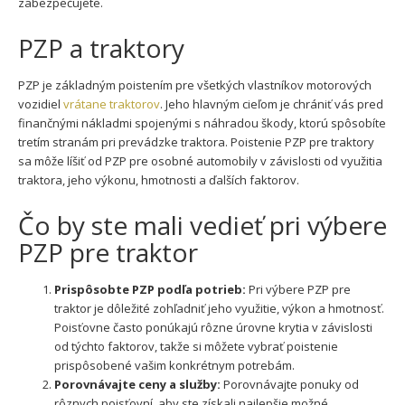
zabezpečujete.
PZP a traktory
PZP je základným poistením pre všetkých vlastníkov motorových
vozidiel
vrátane traktorov
. Jeho hlavným cieľom je chrániť vás pred
finančnými nákladmi spojenými s náhradou škody, ktorú spôsobíte
tretím stranám pri prevádzke traktora. Poistenie PZP pre traktory
sa môže líšiť od PZP pre osobné automobily v závislosti od využitia
traktora, jeho výkonu, hmotnosti a ďalších faktorov.
Čo by ste mali vedieť pri výbere
PZP pre traktor
Prispôsobte PZP podľa potrieb:
Pri výbere PZP pre
traktor je dôležité zohľadniť jeho využitie, výkon a hmotnosť.
Poisťovne často ponúkajú rôzne úrovne krytia v závislosti
od týchto faktorov, takže si môžete vybrať poistenie
prispôsobené vašim konkrétnym potrebám.
Porovnávajte ceny a služby:
Porovnávajte ponuky od
rôznych poisťovní, aby ste získali najlepšie možné