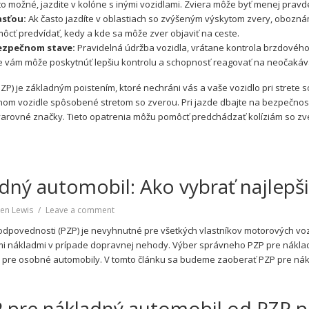
to možné, jazdite v kolóne s inými vozidlami. Zviera môže byť menej pravd
asťou:
Ak často jazdíte v oblastiach so zvýšeným výskytom zvery, obozná
ôcť predvídať, kedy a kde sa môže zver objaviť na ceste.
bezpečnom stave:
Pravidelná údržba vozidla, vrátane kontrola brzdového 
e vám môže poskytnúť lepšiu kontrolu a schopnosť reagovať na neočakáva
P) je základným poistením, ktoré nechráni vás a vaše vozidlo pri strete s
nom vozidle spôsobené stretom so zverou. Pri jazde dbajte na bezpečnosť
varovné značky. Tieto opatrenia môžu pomôcť predchádzať kolíziám so zve
dný automobil: Ako vybrať najlepš
on
en Lewis
Leave a comment
PZP
dpovednosti (PZP) je nevyhnutné pre všetkých vlastníkov motorových vozi
pre
ými nákladmi v prípade dopravnej nehody. Výber správneho PZP pre náklad
nákladný
ch pre osobné automobily. V tomto článku sa budeme zaoberať PZP pre nákl
automobil:
Ako
vybrať
ZP pre nákladný automobil od PZP 
najlepšie