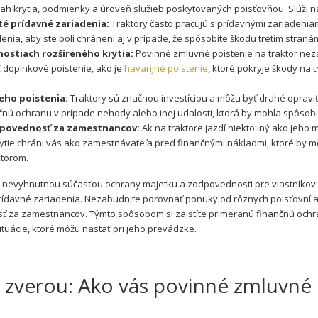
zsah krytia, podmienky a úroveň služieb poskytovaných poisťovňou. Slúži n
té prídavné zariadenia:
Traktory často pracujú s prídavnými zariadeniam
denia, aby ste boli chránení aj v prípade, že spôsobíte škodu tret
ím stranám
nostiach rozšíreného krytia:
Povinné zmluvné poistenie na traktor neza
iť doplnkové poistenie, ako je
havarijné poistenie
, ktoré pokryje škody na
eho poistenia:
Traktory sú značnou investíciou a môžu byť drahé opravi
nančnú ochranu v prípade nehody alebo inej udalosti, ktorá by mohla spôsob
povednosť za zamestnancov:
Ak na traktore jazdí niekto iný ako jeho 
ytie chráni vás ako zamestnávateľa pred finančnými nákladmi, ktoré by mo
ktorom.
 nevyhnutnou súčasťou ochrany majetku a zodpovednosti pre vlastníkov tra
prídavné zariadenia. Nezabudnite porovnať ponuky od rôznych poisťovní a
ť za zamestnancov. Týmto spôsobom si zaistíte primeranú finančnú ochr
ituácie, ktoré môžu nastať pri jeho prevádzke.
o zverou: Ako vás povinné zmluvné po