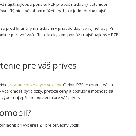
cť nájsť najlepšiu ponuku PZP pre váš nákladný automobil.
ovní. Týmto spôsobom môžete rýchlo a jednoducho nájsť
 sa pred finančnými nákladmi v prípade dopravnej nehody. Pri
e online porovnávače. Tieto kroky vám pomôžu nájsť najlepšie PZP
tenie pre váš príves
idiel,
vrátane prívesných vozíkov
. Cieľom PZP je chrániť vás a
 vozík môže byť zložitý, pretože ceny a dostupné možnosti sa
 výber najlepšieho poistenia pre váš príves.
tomobil?
 zohľadniť pri výbere PZP pre prívesný vozík: