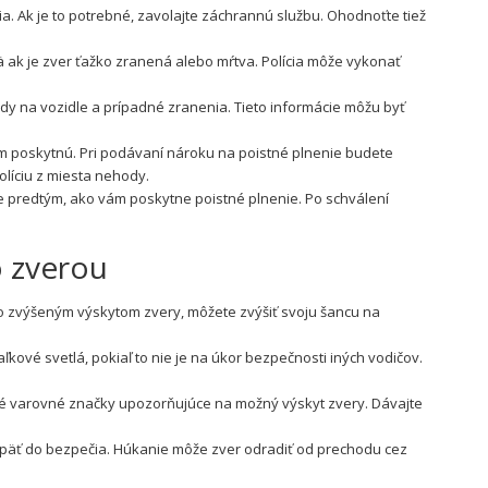
nia. Ak je to potrebné, zavolajte záchrannú službu. Ohodnoťte tiež
ä ak je zver ťažko zranená alebo mŕtva. Polícia môže vykonať
 na vozidle a prípadné zranenia. Tieto informácie môžu byť
m poskytnú. Pri podávaní nároku na poistné plnenie budete
líciu z miesta nehody.
 predtým, ako vám poskytne poistné plnenie. Po schválení
o zverou
so zvýšeným výskytom zvery, môžete zvýšiť svoju šancu na
kové svetlá, pokiaľ to nie je na úkor bezpečnosti iných vodičov.
é varovné značky upozorňujúce na možný výskyt zvery. Dávajte
päť do bezpečia. Húkanie môže zver odradiť od prechodu cez