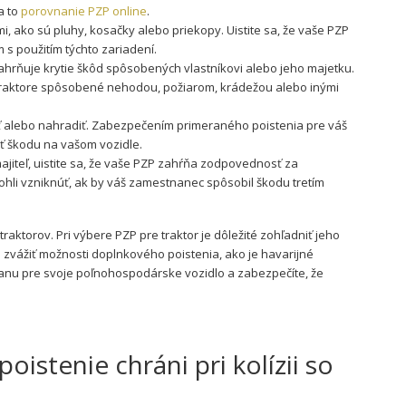
a to
porovnanie PZP online
.
i, ako sú pluhy, kosačky alebo priekopy. Uistite sa, že vaše PZP
 s použitím týchto zariadení.
hrňuje krytie škôd spôsobených vlastníkovi alebo jeho majetku.
 traktore spôsobené nehodou, požiarom, krádežou alebo inými
ť alebo nahradiť. Zabezpečením primeraného poistenia pre váš
iť škodu na vašom vozidle.
majiteľ, uistite sa, že vaše PZP zahŕňa zodpovednosť za
hli vzniknúť, ak by váš zamestnanec spôsobil škodu tretím
ktorov. Pri výbere PZP pre traktor je dôležité zohľadniť jeho
 zvážiť možnosti doplnkového poistenia, ako je havarijné
anu pre svoje poľnohospodárske vozidlo a zabezpečíte, že
istenie chráni pri kolízii so