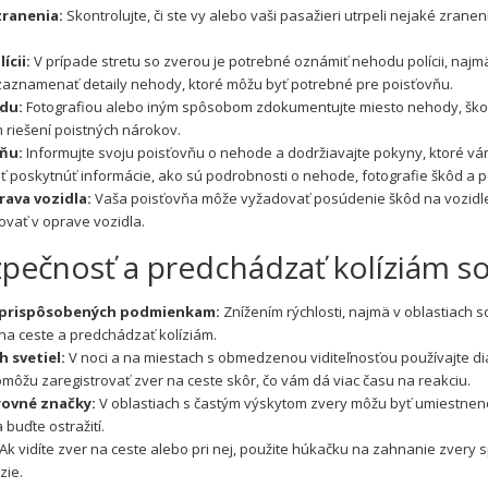
zranenia:
Skontrolujte, či ste vy alebo vaši pasažieri utrpeli nejaké zrane
cii:
V prípade stretu so zverou je potre
bné oznámiť nehodu polícii, najm
zaznamenať detaily nehody, ktoré môžu byť potrebné pre poisťovňu.
du:
Fotografiou alebo iným spôsobom zdokumentujte miesto nehody, škody
 riešení poistných nárokov.
ňu:
Informujte svoju poisťovňu o nehode a dodržiavajte pokyny, ktoré vá
poskytnúť informácie, ako sú podrobnosti o nehode, fotografie škôd a po
rava vozidla:
Vaša poisťovňa môže vyžadovať posúdenie škôd na vozidle
vať v oprave vozidla.
zpečnosť a predchádzať kolíziám s
h prispôsobených podmienkam:
Znížením rýchlosti, najmä v oblastiach 
na ceste a predchádzať kolíziám.
h svetiel:
V noci a na miestach s obmedzenou viditeľnosťou používajte diaľ
môžu zaregistrovať zver na ceste skôr, čo vám dá viac času na reakciu.
rovné značky:
V oblastiach s častým výskytom zvery môžu byť umiestnen
 buďte ostražití.
Ak vidíte zver na ceste alebo pri nej, použite húkačku na zahnanie zvery
s
ízie.