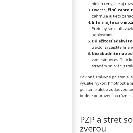
nielen ceny, ale aj ro
Overte, či sú zahrnu
zahrňuje aj tieto zaria
Informujte sa o mož
Preto by ste mali zváž
udalosťami.
Dôležitosť adekvátn
traktor si zaistíte fi
Nezabudnite na zod
zamestnancov. Toto kr
stranám pri práci s tra
Povinné zmluvné poistenie je
využitie, výkon, hmotnosť a 
poistenie alebo zodpovednos
budete pripravení na rôzne s
PZP a stret s
zverou