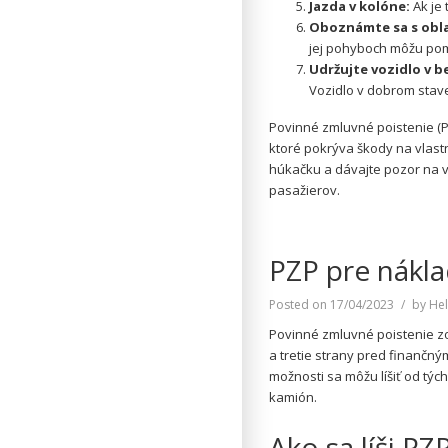
Jazda v kolóne:
Ak je 
Oboznámte sa s obl
jej pohyboch môžu pom
Udržujte vozidlo v 
Vozidlo v dobrom stav
Povinné zmluvné poistenie (PZ
ktoré pokrýva škody na vlast
húkačku a dávajte pozor na 
pasažierov.
PZP pre nákla
Posted on
17/04/2023
by
Hel
Povinné zmluvné poistenie zo
a tretie strany pred finančn
možnosti sa môžu líšiť od tý
kamión.
Ako sa líši P