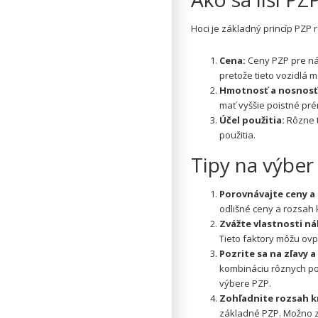
Hoci je základný princíp PZP 
Cena:
Ceny PZP pre nák
pretože tieto vozidlá 
Hmotnosť a nosnosť
mať vyššie poistné pré
Účel použitia:
Rôzne t
použitia.
Tipy na výber
Porovnávajte ceny a 
odlišné ceny a rozsah k
Zvážte vlastnosti n
Tieto faktory môžu ovpl
Pozrite sa na zľavy 
kombináciu rôznych poi
výbere PZP.
Zohľadnite rozsah kr
základné PZP. Možno zis