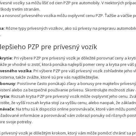
ívesné vozíky sa môžu líšiť od cien PZP pre automobily. V niektorých príp
príves
škody tretím stranám.
 a nosnosť prívesného vozíka môžu ovplyvniť cenu PZP. Ťažšie a väčšie p
ka:
Rôzne typy prívesných vozíkov, ako sú prívesy na prepravu automobilo
.
lepšieho PZP pre prívesný vozík
krytie:
Pri výbere PZP pre prívesný vozík je dôležité porovnať ceny a kry
akže je vhodné si zistiť, ktorá ponúka najlepší pomer ceny a krytia pre váš 
rívesného vozíka
: Pri výbere PZP pre váš prívesný vozík zohľadnite jeho v
stenia, takže zvážte, ktoré sú pre vás najdôležitejšie.
a bonusy:
Poisťovne často ponúkajú zľavy a bonusy pre majiteľov prívesný
stení alebo za bezpečné používanie prívesu. Skontrolujte možnosti zliav 
ytia:
Rozsah krytia PZP pre prívesný vozík môže ovplyvniť jeho cenu. Zvážt
títe, že vyšší rozsah krytia stojí za vyššiu cenu, alebo naopak, že základ
vnávače:
Na trhu sú k dispozícii online porovnávače, ktoré vám môžu pomô
žadované informácie a porovnávač vám zobrazí ponuky od rôznych poisť
pre svoje potreby.
prívesný vozík je dôležitým krokom, ktorý vám môže pomôcť chrániť sa p