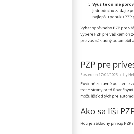
Využite online poro
Jednoducho zadajte po
najlepšiu ponuku PZP 
Výber správneho PZP pre váš
výbere PZP pre váš kamión zo
pre váš nákladný automobil a
PZP pre príves
Posted on
17/04/2023
by
Hel
Povinné zmluvné poistenie zo
tretie strany pred finančným
môžu líšiť od tých pre automo
Ako sa líši P
Hoci je základný princíp PZP 