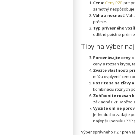
Cena:
Ceny PZP
pre pr
samotný nespôsobuje 
Váha a nosnosť:
Váha
prémie.
Typ prívesného vozí
odlišné poistné prémie
Tipy na výber naj
Porovnávajte ceny a 
ceny a rozsah krytia, t
Zváž
te vlastnosti p
môžu ovplyvniť cenu poi
Pozrite sa na zľavy 
kombináciu rôznych poi
Zohľadnite rozsah kr
základné PZP. Možno zis
Využite online poro
Jednoducho zadajte po
najlepšiu ponuku PZP 
Výber správneho PZP pre váš 