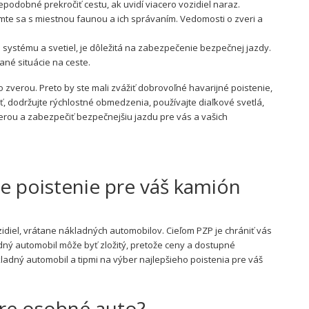
epodobné prekročiť cestu, ak uvidí viacero vozidiel naraz.
mte sa s miestnou faunou a ich správaním. Vedomosti o zveri a
systému a svetiel, je dôležitá na zabezpečenie bezpečnej jazdy.
né situácie na ceste.
o zverou. Preto by ste mali zvážiť dobrovoľné havarijné poistenie,
, dodržujte rýchlostné obmedzenia, používajte diaľkové svetlá,
rou a zabezpečiť bezpečnejšiu jazdu pre vás a vašich
ie poistenie pre váš kamión
diel, vrátane nákladných automobilov. Cieľom PZP je chrániť vás
ný automobil môže byť zložitý, pretože ceny a dostupné
adný automobil a tipmi na výber najlepšieho poistenia pre váš
pre osobné auto?