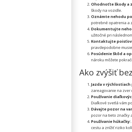
Ohodnoťte škody a 
škody na vozidle.
Oznámte nehodu polí
potrebné opatrenia a 
Dokumentujte neho
užitočné pri následnom
Kontaktujte poisťov
pravdepodobne musieť 
Posúdenie škôd a op
nároku môžete pokračo
Ako zvýšiť be
Jazda v rýchlostiac
zareagovanie na zver 
Používanie diaľkovýc
Diaľkové svetlá vám po
Dávajte pozor na va
pozor na tieto značky a
Používanie húkačky:
cestu a znížiť riziko kol