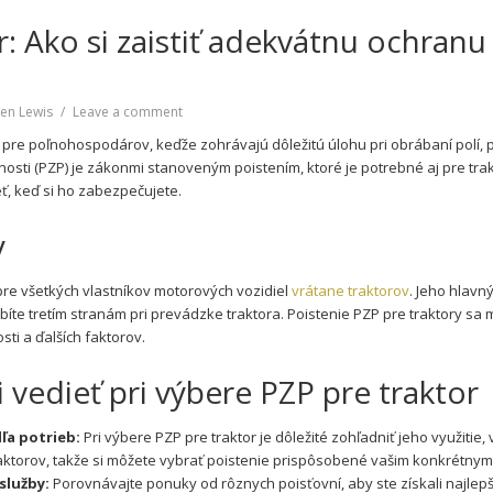
r: Ako si zaistiť adekvátnu ochra
on
en Lewis
Leave a comment
PZP
pre poľnohospodárov, keďže zohrávajú dôležitú úlohu pri obrábaní polí, 
na
sti (PZP) je zákonmi stanoveným poistením, ktoré je potrebné aj pre trak
traktor:
eť, keď si ho zabezpečujete.
Ako
si
y
zaistiť
adekvátnu
ochranu
re všetkých vlastníkov motorových vozidiel
vrátane traktorov
. Jeho hlavn
pre
te tretím stranám pri prevádzke traktora. Poistenie PZP pre traktory sa m
svoje
sti a ďalších faktorov.
poľnohospodárske
vozidlo
i vedieť pri výbere PZP pre traktor
ľa potrieb:
Pri výbere PZP pre traktor je dôležité zohľadniť jeho využiti
 faktorov, takže si môžete vybrať poistenie prispôsobené vašim konkrétny
služby:
Porovnávajte ponuky od rôznych poisťovní, aby ste získali najle