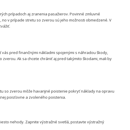
torých prípadoch aj zranenia pasažierov. Povinné zmluvné
, no v prípade stretu so zverou sú jeho možnosti obmedzené. V
zvážiť.
niť vás pred finančnými nákladmi spojenými s náhradou škody,
zverou. Ak sa chcete chrániť aj pred takýmito škodami, mali by
etu so zverou môže havarijné poistenie pokryť náklady na opravu
étnej poisťovne a zvoleného poistenia.
iesto nehody. Zapnite výstražné svetlá, postavte výstražný