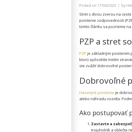
Posted on
17/04/2023
by
Hel
Stret s divou zverou na cest
poistenie zodpovednosti (PZP
tomto článku sa pozrieme na
PZP a stret s
PZP
je základným poistením p
ktorú spôsobíte tretím stran
ste zvážiť dobrovoľné poisten
Dobrovoľné po
Havarijné poistenie
je dobrov
alebo náhradu vozidla. Podmie
Ako postupovať p
Zastavte a zabezpe
trojuholník a oblečte r