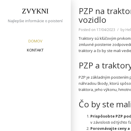
Skip
PZP na trakto
to
ZVYKNI
content
vozidlo
Najlepšie informácie o poistení
Posted on
17/04/2023
by
Hel
Traktory sú kľúčovým prvkom 
DOMOV
zmluvné poistenie zodpovedno
KONTAKT
traktory a čo by ste mali vedi
PZP a traktor
PZP je základným poistením p
náhradou škody, ktorú spôsobí
traktora, jeho výkonu, hmotno
Čo by ste mal
Prispôsobte PZP pod
v závislosti od týchto
Porovnávajte ceny a 