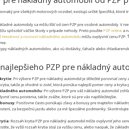
poistenie
pre
rovnaký pre všetkých motorových vozidiel, existujú určité špecifiká, ktoré
váš
kamión
ladné automobily sa môžu líšiť od cien PZP pre osobné automobily. V ni
môžu spôsobiť väčšie škody v prípade nehody. Preto použite
PZP online
a n
:
Hmotnosť a nosnosť nákladného automobilu
môžu ovplyvniť cenu PZP. 
mie.
ypy nákladných automobilov, ako sú dodávky, ťahače alebo chladiarenské 
 najlepšieho PZP pre nákladný aut
krytie:
Pri výbere PZP pre nákladný automobil je dôležité porovnať ceny 
rytia, takže je vhodné si zistiť, ktorá ponúka najlepší pomer ceny a krytia
ákladného automobilu:
Pri výbere PZP pre váš nákladný automobil zohľa
yvniť cenu poistenia, takže zvážte, ktoré sú pre vás najdôležitejšie.
a bonusy:
Poisťovne často ponúkajú zľavy a bonusy pre majiteľov nákladn
stení, za bezpečnú jazdu alebo za iné špeciálne podmienky. Skontrolujte m
ytia:
Rozsah krytia PZP pre nákladný automobil môže ovplyvniť jeho cenu. 
títe, že vyšší rozsah krytia stojí za vyššiu cenu, alebo naopak, že základ