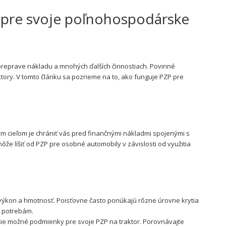
nu pre svoje poľnohospodárske
preprave nákladu a mnohých ďalších činnostiach. Povinné
tory. V tomto článku sa pozrieme na to, ako funguje PZP pre
ým cieľom je chrániť vás pred finančnými nákladmi spojenými s
ôže líšiť od PZP pre osobné automobily v závislosti od využitia
e, výkon a hmotnosť. Poisťovne často ponúkajú rôzne úrovne krytia
m potrebám.
pšie možné podmienky pre svoje PZP na traktor. Porovnávajte