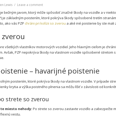
on
en Lewis
Leave a comment
PZP
e je bežným javom, ktorý môže spôsobiť značné škody na vozidle a v niek
a
) je základným poistením, ktoré pokrýva škody spôsobené tretím stranám
stret
 to, ako vás PZP
chráni pri kolízii so zverou
a aké iné poistenie by ste mali 
so
zverou:
o zverou
Ako
vás
povinné
re všetkých vlastníkov motorových vozidiel. Jeho hlavným cieľom je chrá
zmluvné
ám. Avšak, PZP nepokrýva škody na vlastnom vozidle spôsobené stretom so 
poistenie
ie.
chráni
pri
istenie – havarijné poistenie
kolízii
so
zverou
oľným poistením, ktoré pokrýva škody na vlastnom vozidle. V prípade str
nky krytia a výška poistného plnenia sa môžu líšiť v závislosti od konkr
o strete so zverou
čte miesto nehody:
Po strete so zverou zastavte vozidlo a zabezpečte m
eflexnú vestu.