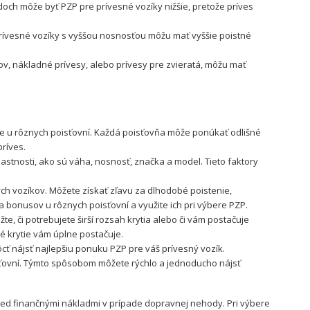
adoch môže byť PZP pre prívesné vozíky nižšie, pretože príves
rívesné vozíky s vyššou nosnosťou môžu mať vyššie poistné
v, nákladné prívesy, alebo prívesy pre zvieratá, môžu mať
tie u rôznych poisťovní. Každá poisťovňa môže ponúkať odlišné
príves.
lastnosti, ako sú váha, nosnosť, značka a model. Tieto faktory
ch vozíkov. Môžete získať zľavu za dlhodobé poistenie,
a bonusov u rôznych poisťovní a využite ich pri výbere PZP.
e, či potrebujete širší rozsah krytia alebo či vám postačuje
né krytie vám úplne postačuje.
cť nájsť najlepšiu ponuku PZP pre váš prívesný vozík.
ovní. Týmto spôsobom môžete rýchlo a jednoducho nájsť
red finančnými nákladmi v prípade dopravnej nehody. Pri výbere