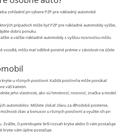
 treba zohľadniť pri výbere PZP pre nákladný automobil:
ektorých prípadoch môže byť PZP pre nákladné automobily vyššie,
ájdite dobrú ponuku.
Ťažšie a väčšie nákladné automobily s vyššou nosnosťou môžu
vozidlá, môžu mať odlišné poistné prémie v závislosti na účele
omobil
a krytie u rôznych poisťovní. Každá poisťovňa môže ponúkať
 pre váš kamión.
dnite jeho vlastnosti, ako sú hmotnosť, nosnosť, značka a model.
ých automobilov. Môžete získať zľavu za dlhodobé poistenie,
ožnosti zliav a bonusov u rôznych poisťovní a využite ich pri
Zvážte, či potrebujete širší rozsah krytia alebo či vám postačuje
né krytie vám úplne postačuje.