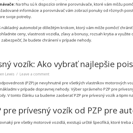
vnávače:
Na trhu sú k dispozícii online porovnávače, ktoré vám môžu pomô
žadované informácie a porovnávač vám zobrazí ponuky od rôznych poisť
pre svoje potreby.
 nákladný automobil je dôležitým krokom, ktorý vám môže pomôcť chrániť
hľadnite ceny, vlastnosti vozidla, zľavy a bonusy, rozsah krytia a využit
 zabezpečiť, že budete chránení v prípade nehody.
ný vozík: Ako vybrať najlepšie pois
on
en Lewis
Leave a comment
PZP
dpovednosti (PZP) je nevyhnutné pre všetkých vlastníkov motorových voz
pre
i nákladmi v prípade dopravnej nehody. Výber správneho PZP pre prívesný
prívesný
bily. V tomto článku sa budeme zaoberať PZP pre prívesný vozík a tipmi na
vozík:
Ako
ZP pre prívesný vozík od PZP pre au
vybrať
najlepšie
poistenie
rovnaký pre všetky motorové vozidlá, existujú určité špecifiká, ktoré treba
pre
váš